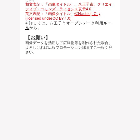
和文表記：「画像タイトル」、
八王子市、クリエイ
ティブ・コモンズ・ライセンス表示4.0
英文表記：「画像タイトル」
ⒸHachioji City
(licensed underCC BY 4.0)
※ 詳しくは、
八王子市オープンデータ利用ルー
ル
から。
【お願い】
画像データを活用して広報物等を制作された場合、
よろしければ広報プロモーション課までご一報くだ
さい。