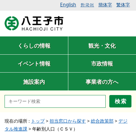
English
簡体字
繁体字
한국어
くらしの情報
観光・文化
イベント情報
市政情報
施設案内
事業者の方へ
検索
現在の場所 :
トップ
>
担当窓口から探す
>
総合政策部
>
デジ
タル推進課
>
年齢別人口（ＣＳＶ）