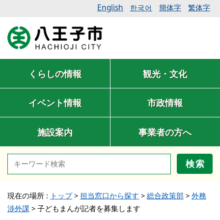
English
簡体字
繁体字
한국어
くらしの情報
観光・文化
イベント情報
市政情報
施設案内
事業者の方へ
検索
現在の場所 :
トップ
>
担当窓口から探す
>
総合政策部
>
外務
渉外課
>
子どもまんが記者を募集します