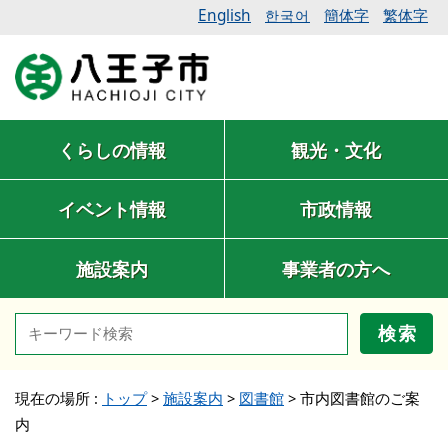
English
簡体字
繁体字
한국어
くらしの情報
観光・文化
イベント情報
市政情報
施設案内
事業者の方へ
検索
現在の場所 :
トップ
>
施設案内
>
図書館
>
市内図書館のご案
内