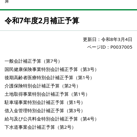
算
令和7年度2月補正予算
更新日：
令和8年3月4日
ページID：P0037005
一般会計補正予算（第7号）
国民健康保険事業特別会計補正予算（第3号）
後期高齢者医療特別会計補正予算（第1号）
介護保険特別会計補正予算（第2号）
土地取得事業特別会計補正予算（第1号）
駐車場事業特別会計補正予算（第1号）
借入金管理特別会計補正予算（第3号）
給与及び公共料金特別会計補正予算（第4号）
下水道事業会計補正予算（第2号）