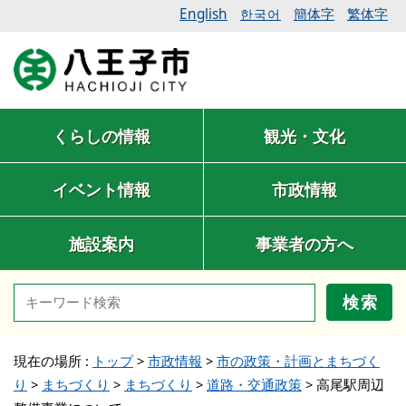
English
簡体字
繁体字
한국어
くらしの情報
観光・文化
イベント情報
市政情報
施設案内
事業者の方へ
検索
現在の場所 :
トップ
>
市政情報
>
市の政策・計画とまちづく
り
>
まちづくり
>
まちづくり
>
道路・交通政策
>
高尾駅周辺