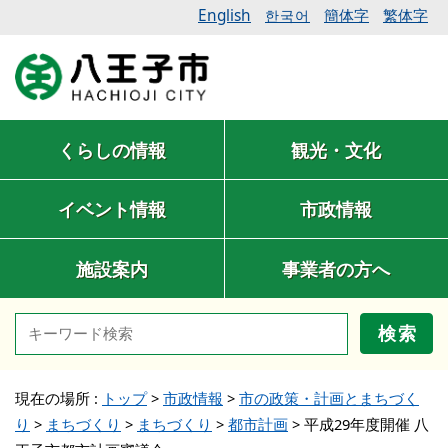
English
簡体字
繁体字
한국어
くらしの情報
観光・文化
イベント情報
市政情報
施設案内
事業者の方へ
検索
現在の場所 :
トップ
>
市政情報
>
市の政策・計画とまちづく
り
>
まちづくり
>
まちづくり
>
都市計画
>
平成29年度開催 八