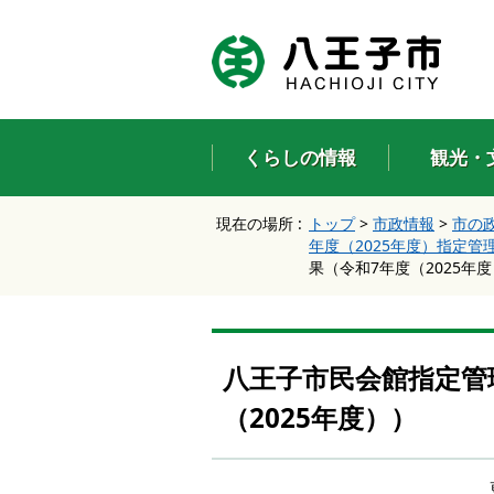
エ
ン
タ
ー
キ
ー
くらしの情報
観光・
で
、
ナ
現在の場所 :
トップ
>
市政情報
>
市の
ビ
年度（2025年度）指定
ゲ
果（令和7年度（2025年
ー
シ
ョ
ン
を
八王子市民会館指定管
ス
キ
（2025年度））
ッ
プ
し
て