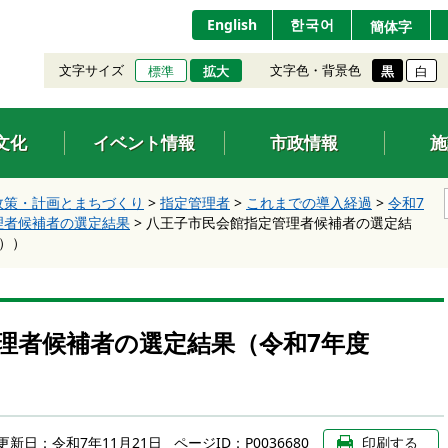
English
한국어
簡体字
文字サイズ
文字色・背景色
標準
拡大
黒
白
文化
イベント情報
市政情報
施
政策・計画とまちづくり
>
指定管理者
>
これまでの導入経過
>
令和7
管理者候補者の選定結果
>
八王子市民会館指定管理者候補者の選定結
度））
理者候補者の選定結果（令和7年度
更新日：
令和7年11月21日
ページID：P0036680
印刷する