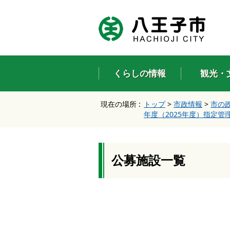
エ
ン
タ
ー
キ
ー
くらしの情報
観光・
で
、
ナ
現在の場所 :
トップ
>
市政情報
>
市の
ビ
年度（2025年度）指定管
ゲ
ー
シ
ョ
ン
公募施設一覧
を
ス
キ
ッ
プ
し
て