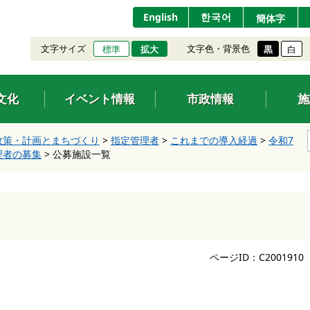
English
한국어
簡体字
文字サイズ
文字色・背景色
標準
拡大
黒
白
文化
イベント情報
市政情報
施
政策・計画とまちづくり
>
指定管理者
>
これまでの導入経過
>
令和7
理者の募集
>
公募施設一覧
ページID：C2001910