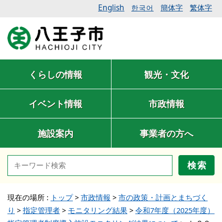
English
簡体字
繁体字
한국어
くらしの情報
観光・文化
イベント情報
市政情報
施設案内
事業者の方へ
検索
現在の場所 :
トップ
>
市政情報
>
市の政策・計画とまちづく
り
>
指定管理者
>
モニタリング結果
>
令和7年度（2025年度）