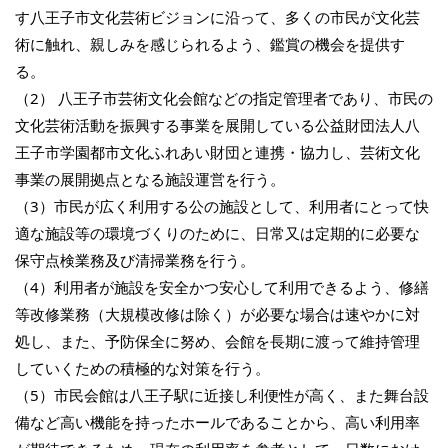
す八王子市文化芸術ビジョンに沿って、多くの市民が文化芸
術に触れ、親しみを感じられるよう、鑑賞の機会を提供す
る。
（2） 八王子市芸術文化会館などの指定管理者であり、市民の
文化芸術活動を振興する事業を展開している公益財団法人八
王子市学園都市文化ふれあい財団と連携・協力し、芸術文化
事業の展開拠点となる施設運営を行う。
（3）市民が広く利用する公の施設として、利用者にとって快
適な施設等の環境づくりのために、日常又は定期的に必要な
保守点検業務及び清掃業務を行う。
（4）利用者が施設を安全かつ安心して利用できるよう、修繕
等改修業務（大規模改修は除く）が必要な場合は速やかに対
処し、また、予防保全に努め、会館を長期に渡って維持管理
していくための積極的な対策を行う。
（5）市民会館は八王子駅に近接し利便性が高く、また舞台設
備など高い機能を持ったホールであることから、高い利用率