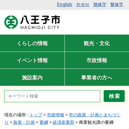
English
簡体字
繁体字
한국어
くらしの情報
観光・文化
イベント情報
市政情報
施設案内
事業者の方へ
検索
現在の場所 :
トップ
>
市政情報
>
市の政策・計画とまちづく
り
>
政策・計画
>
要綱
>
経済産業部
>
商業観光課の要綱