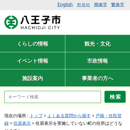
English
簡体字
繁体字
한국어
くらしの情報
観光・文化
イベント情報
市政情報
施設案内
事業者の方へ
検索
現在の場所 :
トップ
>
よくある質問から探す
>
戸籍・住民登
録
>
住居表示
>
住居表示を実施していない町の住所はどうな