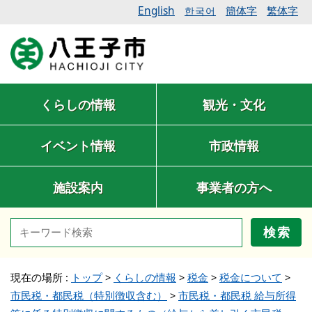
English
簡体字
繁体字
한국어
くらしの情報
観光・文化
イベント情報
市政情報
施設案内
事業者の方へ
検索
現在の場所 :
トップ
>
くらしの情報
>
税金
>
税金について
>
市民税・都民税（特別徴収含む）
>
市民税・都民税 給与所得