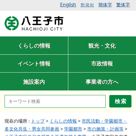
English
簡体字
繁体字
한국어
くらしの情報
観光・文化
イベント情報
市政情報
施設案内
事業者の方へ
検索
現在の場所 :
トップ
>
くらしの情報
>
市民活動・学園都市・
多文化共生・男女共同参画
>
学園都市
>
市の施策・計画等
>