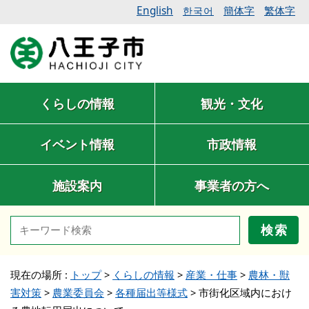
English
簡体字
繁体字
한국어
くらしの情報
観光・文化
イベント情報
市政情報
施設案内
事業者の方へ
検索
現在の場所 :
トップ
>
くらしの情報
>
産業・仕事
>
農林・獣
害対策
>
農業委員会
>
各種届出等様式
>
市街化区域内におけ