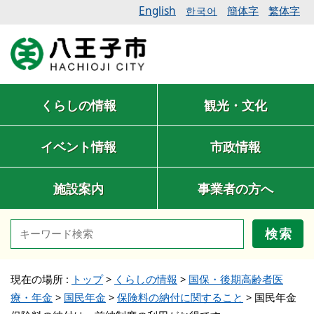
English
簡体字
繁体字
한국어
くらしの情報
観光・文化
イベント情報
市政情報
施設案内
事業者の方へ
検索
現在の場所 :
トップ
>
くらしの情報
>
国保・後期高齢者医
療・年金
>
国民年金
>
保険料の納付に関すること
>
国民年金