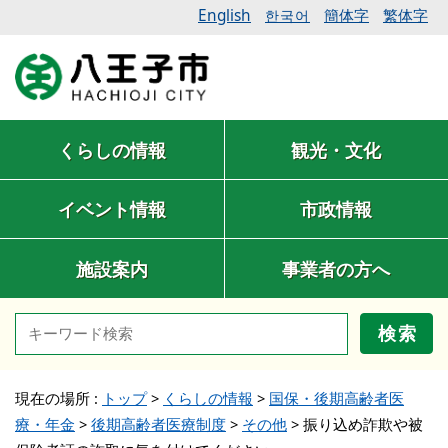
English
簡体字
繁体字
한국어
くらしの情報
観光・文化
イベント情報
市政情報
施設案内
事業者の方へ
検索
現在の場所 :
トップ
>
くらしの情報
>
国保・後期高齢者医
療・年金
>
後期高齢者医療制度
>
その他
>
振り込め詐欺や被