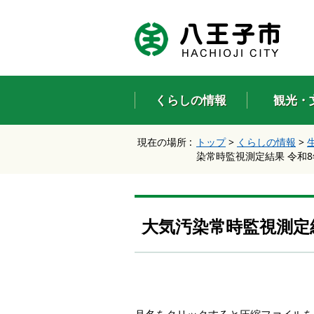
エ
ン
タ
ー
キ
ー
くらしの情報
観光・
で
、
ナ
現在の場所 :
トップ
>
くらしの情報
>
ビ
染常時監視測定結果 令和
ゲ
ー
シ
ョ
ン
大気汚染常時監視測定
を
ス
キ
ッ
プ
し
て