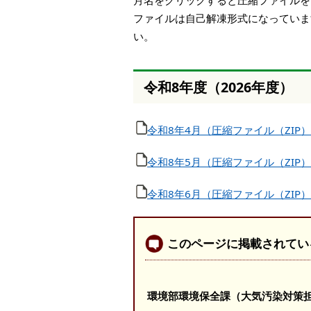
月名をクリックすると圧縮ファイルを
本
ファイルは自己解凍形式になっていま
文
い。
へ
移
動
し
令和8年度（2026年度）
ま
す
令和8年4月（圧縮ファイル（ZIP）
令和8年5月（圧縮ファイル（ZIP）
令和8年6月（圧縮ファイル（ZIP）
このページに掲載されてい
環境部環境保全課（大気汚染対策