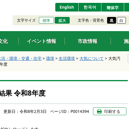
English
한국어
簡体字
文字サイズ
文字色・背景色
標準
拡大
黒
白
文化
イベント情報
市政情報
施
生活・環境・交通・住宅
>
環境
>
生活環境
>
大気について
>
大気汚
8年度
結果 令和8年度
更新日：
令和8年2月3日
ページID：P0014394
印刷する