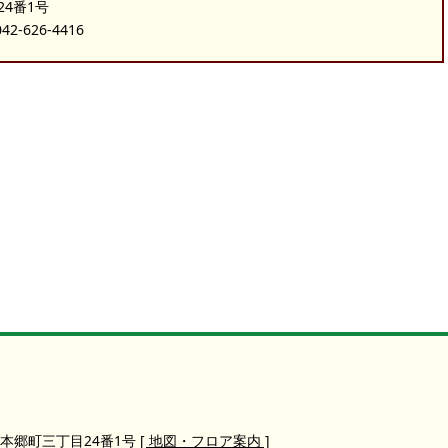
24番1号
-626-4416
本郷町三丁目24番1号
[ 地図・フロア案内 ]