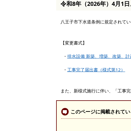
令和8年（2026年）4月1
本
文
へ
八王子市下水道条例に規定されてい
移
動
し
ま
【変更書式】
す
・
排水設備 新築、増築、改築、計
・
工事完了届出書（様式第12）
また、新様式施行に伴い、「工事完
このページに掲載されてい