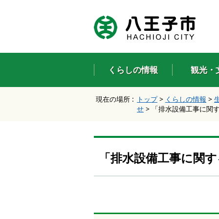
エ
ン
タ
ー
キ
ー
くらしの情報
観光・
で
、
ナ
現在の場所 :
トップ
>
くらしの情報
>
ビ
せ
>
「排水設備工事に関す
ゲ
ー
シ
ョ
ン
「排水設備工事に関す
を
ス
キ
ッ
プ
し
て