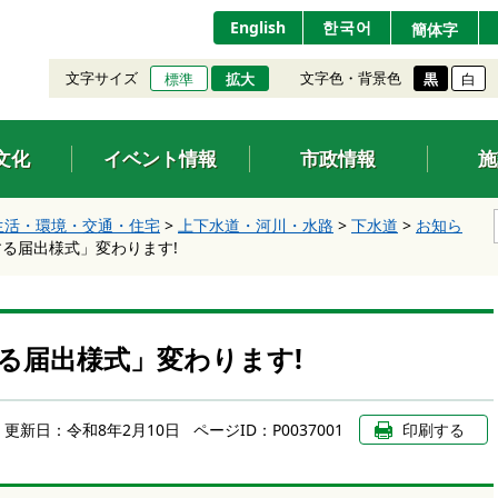
English
한국어
簡体字
文字サイズ
文字色・背景色
標準
拡大
黒
白
文化
イベント情報
市政情報
施
生活・環境・交通・住宅
>
上下水道・河川・水路
>
下水道
>
お知ら
る届出様式」変わります!
る届出様式」変わります!
更新日：
令和8年2月10日
ページID：P0037001
印刷する