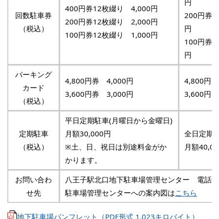
円
400円券12枚綴り 4,000円
回数駐車券
200円券1
200円券12枚綴り 2,000円
（税込）
円
100円券12枚綴り 1,000円
100円券1
円
パーキング
4,800円券 4,000円
4,800円券
カード
3,600円券 3,000円
3,600円券
（税込）
平日定期駐車(月曜日から金曜日)
定期駐車
月額30,000円
全日定期
（税込）
※土、日、祝日は別途料金がか
月額40,0
かります。
お問い合わ
八王子駅北口地下駐車場管理センター 電話：
せ先
駐車場管理センターへの案内図は
こちら
地下駐車場パンフレット（PDF形式 1,023キロバイト）