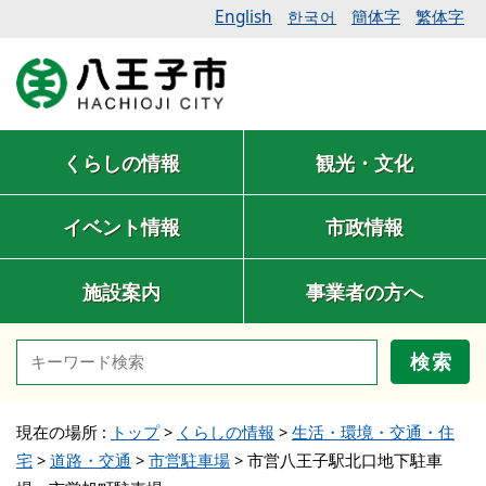
English
簡体字
繁体字
한국어
くらしの情報
観光・文化
イベント情報
市政情報
施設案内
事業者の方へ
検索
現在の場所 :
トップ
>
くらしの情報
>
生活・環境・交通・住
宅
>
道路・交通
>
市営駐車場
>
市営八王子駅北口地下駐車