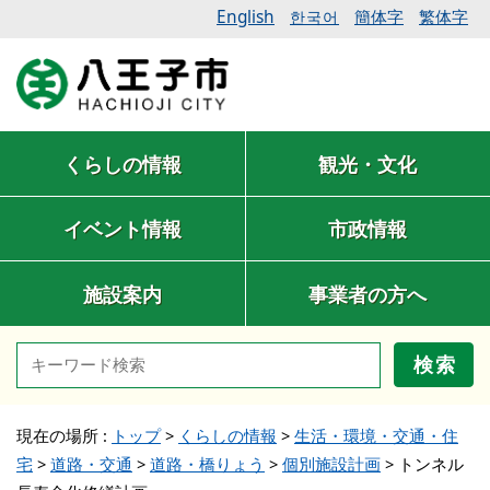
English
簡体字
繁体字
한국어
くらしの情報
観光・文化
イベント情報
市政情報
施設案内
事業者の方へ
検索
現在の場所 :
トップ
>
くらしの情報
>
生活・環境・交通・住
宅
>
道路・交通
>
道路・橋りょう
>
個別施設計画
>
トンネル