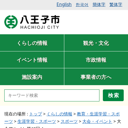
English
簡体字
繁体字
한국어
くらしの情報
観光・文化
イベント情報
市政情報
施設案内
事業者の方へ
検索
現在の場所 :
トップ
>
くらしの情報
>
教育・生涯学習・スポ
ーツ
>
生涯学習・スポーツ
>
スポーツ
>
大会・イベント
>
大