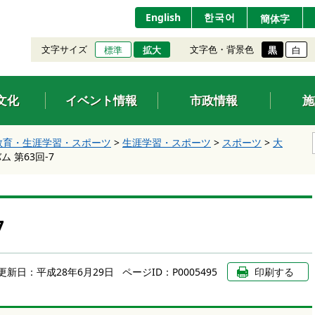
English
한국어
簡体字
文字サイズ
文字色・背景色
標準
拡大
黒
白
文化
イベント情報
市政情報
施
教育・生涯学習・スポーツ
>
生涯学習・スポーツ
>
スポーツ
>
大
 第63回-7
7
更新日：
平成28年6月29日
ページID：P0005495
印刷する