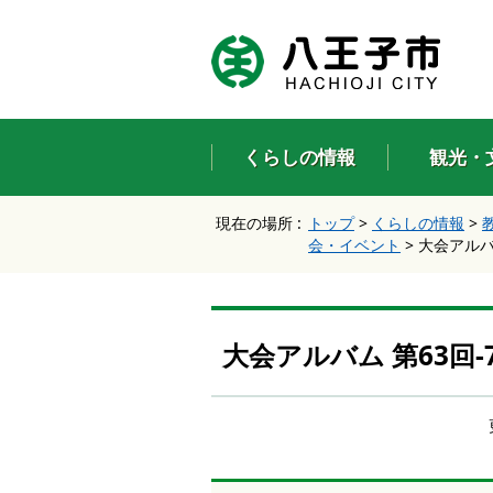
エ
ン
タ
ー
キ
ー
くらしの情報
観光・
で
、
ナ
現在の場所 :
トップ
>
くらしの情報
>
ビ
会・イベント
>
大会アルバム
ゲ
ー
シ
ョ
ン
大会アルバム 第63回-
を
ス
キ
ッ
プ
し
て