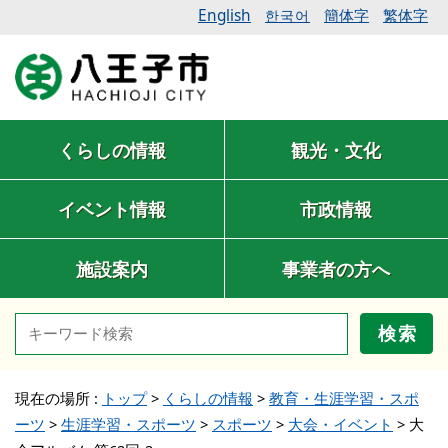
English
簡体字
繁体字
한국어
くらしの情報
観光・文化
イベント情報
市政情報
施設案内
事業者の方へ
検索
現在の場所 :
トップ
>
くらしの情報
>
教育・生涯学習・スポ
ーツ
>
生涯学習・スポーツ
>
スポーツ
>
大会・イベント
>
大