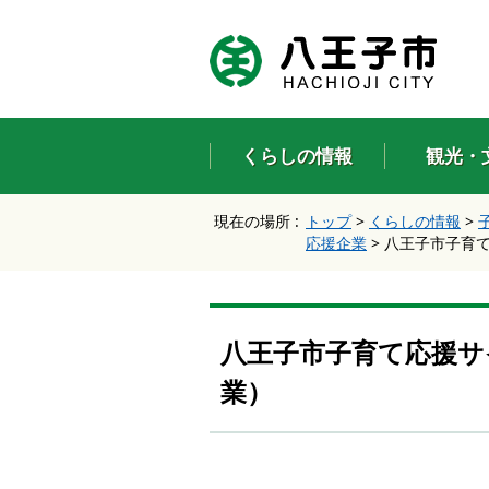
エ
ン
タ
ー
キ
ー
くらしの情報
観光・
で
、
ナ
現在の場所 :
トップ
>
くらしの情報
>
ビ
応援企業
>
八王子市子育
ゲ
ー
シ
ョ
ン
八王子市子育て応援サ
を
ス
業）
キ
ッ
プ
し
て