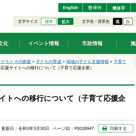
English
한국어
簡体字
文字サイズ
文字色・背景色
標準
拡大
黒
白
文化
イベント情報
市政情報
施
子どもとその家庭
>
子どもの育成
>
地域の子ども支援情報
>
子育て
て応援サイトへの移行について（子育て応援企業）
イトへの移行について（子育て応援企
更新日：
令和3年3月30日
ページID：P0028947
印刷する