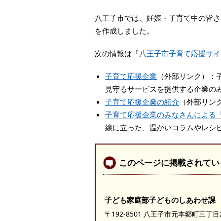
本
文
八王子市では、妊娠・子育て中の皆さ
へ
を作成しました。
移
動
次の情報は「
八王子市子育て応援サイ
し
ま
子育て応援企業
（外部リンク）：
す
見守るサービスを提供する企業の
子育て応援企業の紹介
（外部リン
子育て応援企業のみなさんによる
線に立った、温かいコラムやレシ
このページに掲載されてい
子ども家庭部子どものしあわせ課
〒192-8501 八王子市元本郷町三丁目