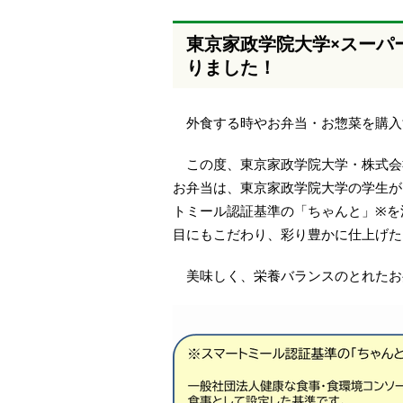
本
文
東京家政学院大学×スーパ
へ
りました！
移
動
し
ま
外食する時やお弁当・お惣菜を購入
す
この度、東京家政学院大学・株式会
お弁当は、東京家政学院大学の学生が
トミール認証基準の「ちゃんと」※を
目にもこだわり、彩り豊かに仕上げた
美味しく、栄養バランスのとれたお