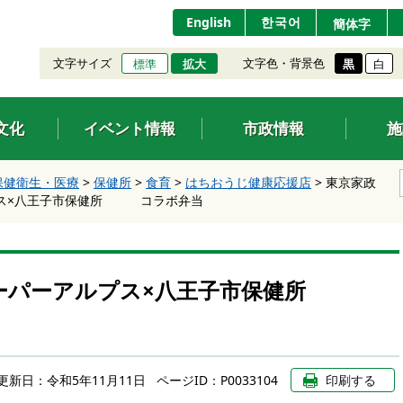
English
한국어
簡体字
文字サイズ
文字色・背景色
標準
拡大
黒
白
文化
イベント情報
市政情報
施
保健衛生・医療
>
保健所
>
食育
>
はちおうじ健康応援店
>
東京家政
プス×八王子市保健所 コラボ弁当
スーパーアルプス×八王子市保健所
更新日：
令和5年11月11日
ページID：P0033104
印刷する