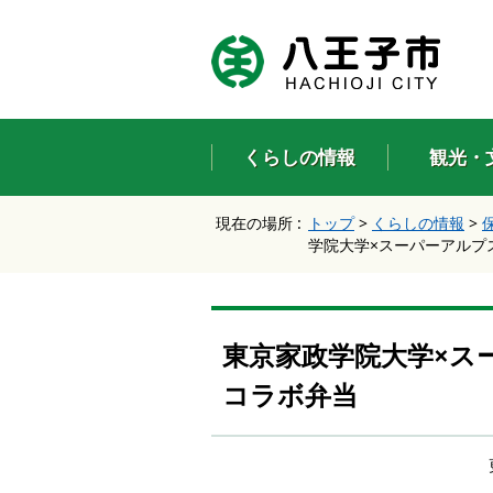
エ
ン
タ
ー
キ
ー
くらしの情報
観光・
で
、
ナ
現在の場所 :
トップ
>
くらしの情報
>
ビ
学院大学×スーパーアル
ゲ
ー
シ
ョ
ン
東京家政学院大学×
を
ス
コラボ弁当
キ
ッ
プ
し
て