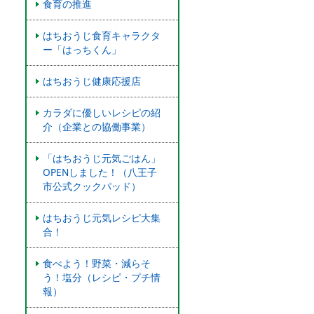
食育の推進
はちおうじ食育キャラクタ
ー「はっちくん」
はちおうじ健康応援店
カラダに優しいレシピの紹
介（企業との協働事業）
「はちおうじ元気ごはん」
OPENしました！（八王子
市公式クックパッド）
はちおうじ元気レシピ大集
合！
食べよう！野菜・減らそ
う！塩分（レシピ・プチ情
報）