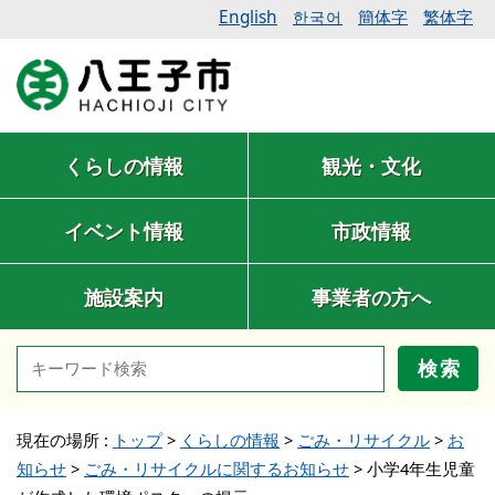
English
簡体字
繁体字
한국어
くらしの情報
観光・文化
イベント情報
市政情報
施設案内
事業者の方へ
検索
現在の場所 :
トップ
>
くらしの情報
>
ごみ・リサイクル
>
お
知らせ
>
ごみ・リサイクルに関するお知らせ
>
小学4年生児童