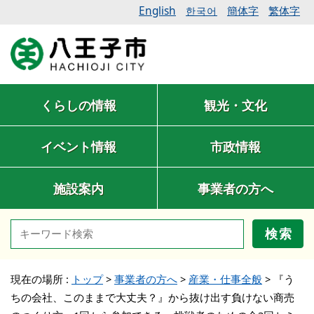
English
簡体字
繁体字
한국어
くらしの情報
観光・文化
イベント情報
市政情報
施設案内
事業者の方へ
検索
現在の場所 :
トップ
>
事業者の方へ
>
産業・仕事全般
>
『う
ちの会社、このままで大丈夫？』から抜け出す負けない商売