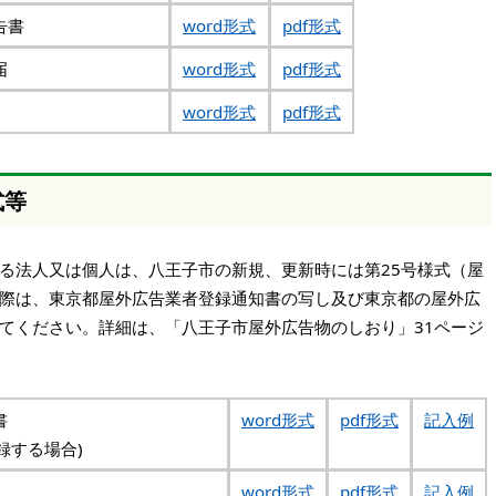
告書
word形式
pdf形式
届
word形式
pdf形式
word形式
pdf形式
式等
る法人又は個人は、八王子市の新規、更新時には第25号様式（屋
際は、東京都屋外広告業者登録通知書の写し及び東京都の屋外広
てください。詳細は、「八王子市屋外広告物のしおり」31ページ
書
word形式
pdf形式
記入例
にのみ登録する場合)
word形式
pdf形式
記入例