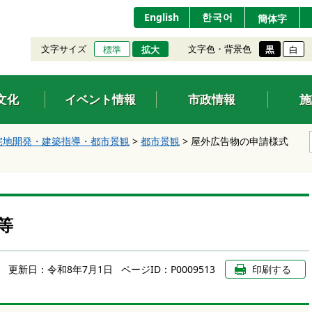
English
한국어
簡体字
文字サイズ
文字色・背景色
標準
拡大
黒
白
文化
イベント情報
市政情報
施
宅地開発・建築指導・都市景観
>
都市景観
>
屋外広告物の申請様式
等
更新日：
令和8年7月1日
ページID：P0009513
印刷する