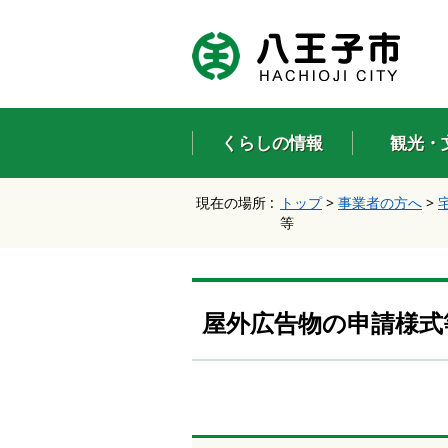
エ
ン
タ
ー
キ
ー
くらしの情報
観光・
で
、
ナ
現在の場所 :
トップ
>
事業者の方へ
>
ビ
等
ゲ
ー
シ
ョ
ン
屋外広告物の申請様式
を
ス
キ
ッ
プ
し
て