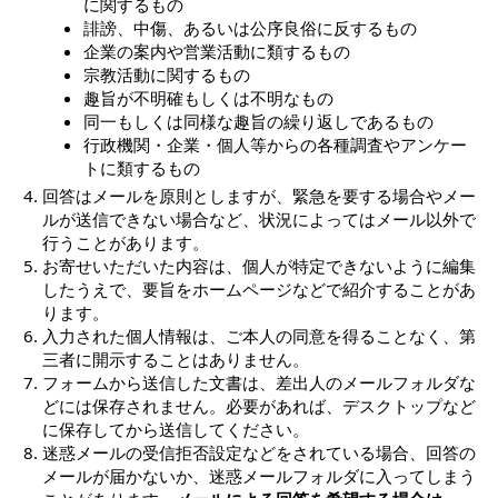
に関するもの
誹謗、中傷、あるいは公序良俗に反するもの
企業の案内や営業活動に類するもの
宗教活動に関するもの
趣旨が不明確もしくは不明なもの
同一もしくは同様な趣旨の繰り返しであるもの
行政機関・企業・個人等からの各種調査やアンケー
トに類するもの
回答はメールを原則としますが、緊急を要する場合やメー
ルが送信できない場合など、状況によってはメール以外で
行うことがあります。
お寄せいただいた内容は、個人が特定できないように編集
したうえで、要旨をホームページなどで紹介することがあ
ります。
入力された個人情報は、ご本人の同意を得ることなく、第
三者に開示することはありません。
フォームから送信した文書は、差出人のメールフォルダな
どには保存されません。必要があれば、デスクトップなど
に保存してから送信してください。
迷惑メールの受信拒否設定などをされている場合、回答の
メールが届かないか、迷惑メールフォルダに入ってしまう