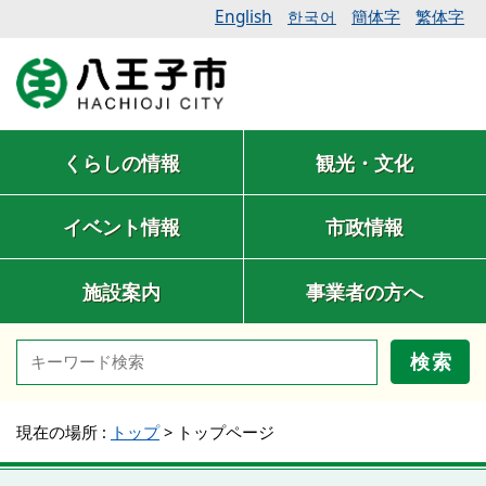
English
簡体字
繁体字
한국어
くらしの情報
観光・文化
イベント情報
市政情報
施設案内
事業者の方へ
検索
現在の場所 :
トップ
>
トップページ