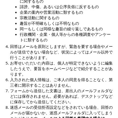
に関するもの
誹謗、中傷、あるいは公序良俗に反するもの
企業の案内や営業活動に類するもの
宗教活動に関するもの
趣旨が不明確もしくは不明なもの
同一もしくは同様な趣旨の繰り返しであるもの
行政機関・企業・個人等からの各種調査やアンケー
トに類するもの
回答はメールを原則としますが、緊急を要する場合やメー
ルが送信できない場合など、状況によってはメール以外で
行うことがあります。
お寄せいただいた内容は、個人が特定できないように編集
したうえで、要旨をホームページなどで紹介することがあ
ります。
入力された個人情報は、ご本人の同意を得ることなく、第
三者に開示することはありません。
フォームから送信した文書は、差出人のメールフォルダな
どには保存されません。必要があれば、デスクトップなど
に保存してから送信してください。
迷惑メールの受信拒否設定などをされている場合、回答の
メールが届かないか、迷惑メールフォルダに入ってしまう