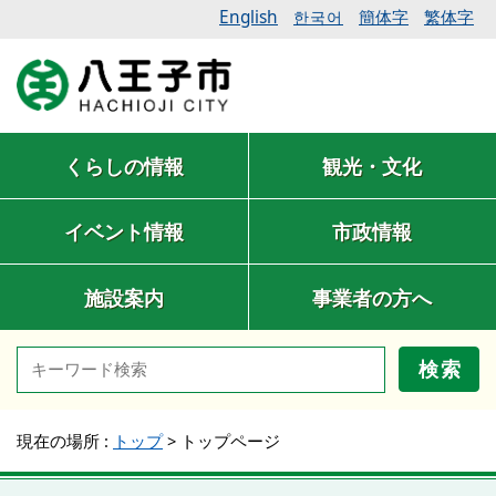
English
簡体字
繁体字
한국어
くらしの情報
観光・文化
イベント情報
市政情報
施設案内
事業者の方へ
検索
現在の場所 :
トップ
>
トップページ