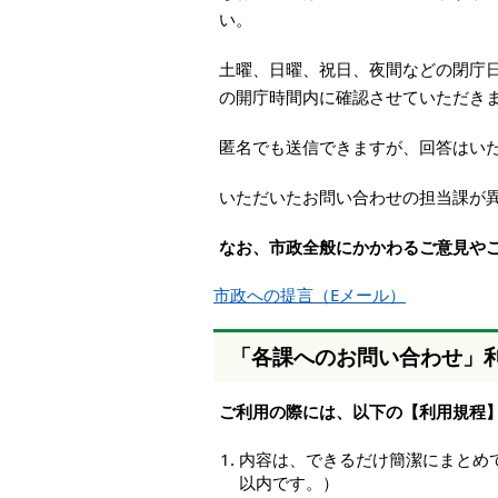
本
い。
文
へ
土曜、日曜、祝日、夜間などの閉庁
移
の開庁時間内に確認させていただき
動
し
匿名でも送信できますが、回答はい
ま
す
いただいたお問い合わせの担当課が
なお、市政全般にかかわるご意見や
市政への提言（Eメール）
「各課へのお問い合わせ」
ご利用の際には、以下の【利用規程
内容は、できるだけ簡潔にまとめて
以内です。）