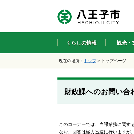
エ
ン
タ
ー
キ
ー
くらしの情報
観光・
で
、
ナ
現在の場所 :
トップ
>
トップページ
ビ
ゲ
ー
シ
ョ
財政課へのお問い合
ン
を
ス
キ
ッ
プ
このコーナーでは、当課業務に関す
し
なお、回答は極力迅速に行いますが
て