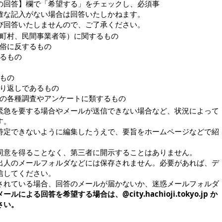
の回答】欄で「希望する」をチェックし、必須事
確な記入がない場合は回答いたしかねます。
び回答いたしませんので、ご了承ください。
町村、民間事業者等）に関するもの
俗に反するもの
るもの
もの
り返しであるもの
の各種調査やアンケートに類するもの
緊急を要する場合やメールが送信できない場合など、状況によって
す。
特定できないように編集したうえで、要旨をホームページなどで紹
同意を得ることなく、第三者に開示することはありません。
出人のメールフォルダなどには保存されません。必要があれば、デ
信してください。
されている場合、回答のメールが届かないか、迷惑メールフォルダ
メールによる回答を希望する場合は、@city.hachioji.tokyo.jp か
さい。