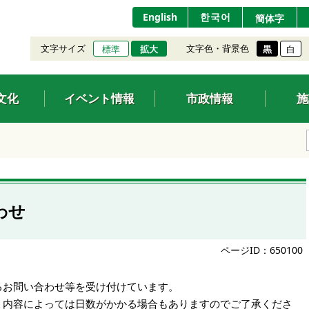
English
한국어
簡体字
文字サイズ
文字色・背景色
標準
拡大
黒
白
文化
イベント情報
市政情報
施
わせ
ページID：650100
るお問い合わせ等を受け付けています。
、内容によっては日数がかかる場合もありますのでご了承くださ