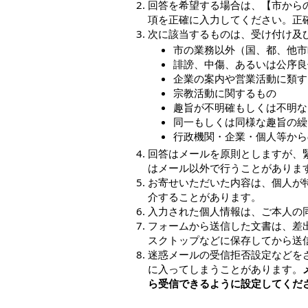
回答を希望する場合は、【市から
項を正確に入力してください。正
次に該当するものは、受け付け及
市の業務以外（国、都、他市
誹謗、中傷、あるいは公序良
企業の案内や営業活動に類す
宗教活動に関するもの
趣旨が不明確もしくは不明な
同一もしくは同様な趣旨の繰
行政機関・企業・個人等から
回答はメールを原則としますが、
はメール以外で行うことがありま
お寄せいただいた内容は、個人が
介することがあります。
入力された個人情報は、ご本人の
フォームから送信した文書は、差
スクトップなどに保存してから送
迷惑メールの受信拒否設定などを
に入ってしまうことがあります。
ら受信できるように設定してくだ