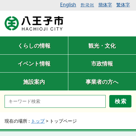
English
簡体字
繁体字
한국어
くらしの情報
観光・文化
イベント情報
市政情報
施設案内
事業者の方へ
検索
現在の場所 :
トップ
>
トップページ