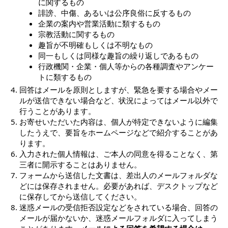
に関するもの
誹謗、中傷、あるいは公序良俗に反するもの
企業の案内や営業活動に類するもの
宗教活動に関するもの
趣旨が不明確もしくは不明なもの
同一もしくは同様な趣旨の繰り返しであるもの
行政機関・企業・個人等からの各種調査やアンケー
トに類するもの
回答はメールを原則としますが、緊急を要する場合やメー
ルが送信できない場合など、状況によってはメール以外で
行うことがあります。
お寄せいただいた内容は、個人が特定できないように編集
したうえで、要旨をホームページなどで紹介することがあ
ります。
入力された個人情報は、ご本人の同意を得ることなく、第
三者に開示することはありません。
フォームから送信した文書は、差出人のメールフォルダな
どには保存されません。必要があれば、デスクトップなど
に保存してから送信してください。
迷惑メールの受信拒否設定などをされている場合、回答の
メールが届かないか、迷惑メールフォルダに入ってしまう