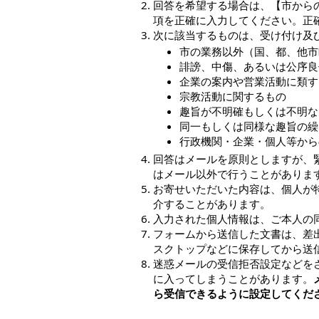
回答を希望する場合は、【市から
項を正確に入力してください。正
次に該当するものは、受け付け及
市の業務以外（国、都、他市
誹謗、中傷、あるいは公序良
企業の案内や営業活動に類す
宗教活動に関するもの
趣旨が不明確もしくは不明な
同一もしくは同様な趣旨の繰
行政機関・企業・個人等から
回答はメールを原則としますが、
はメール以外で行うことがありま
お寄せいただいた内容は、個人が
介することがあります。
入力された個人情報は、ご本人の
フォームから送信した文書は、差
スクトップなどに保存してから送
迷惑メールの受信拒否設定などを
に入ってしまうことがあります。
ら受信できるように設定してくだ