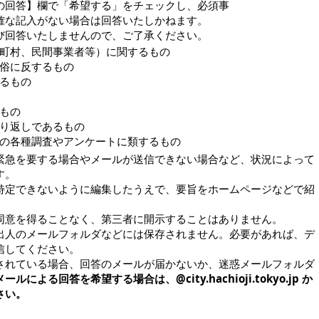
の回答】欄で「希望する」をチェックし、必須事
確な記入がない場合は回答いたしかねます。
び回答いたしませんので、ご了承ください。
町村、民間事業者等）に関するもの
俗に反するもの
るもの
もの
り返しであるもの
の各種調査やアンケートに類するもの
緊急を要する場合やメールが送信できない場合など、状況によって
す。
特定できないように編集したうえで、要旨をホームページなどで紹
同意を得ることなく、第三者に開示することはありません。
出人のメールフォルダなどには保存されません。必要があれば、デ
信してください。
されている場合、回答のメールが届かないか、迷惑メールフォルダ
メールによる回答を希望する場合は、@city.hachioji.tokyo.jp か
さい。