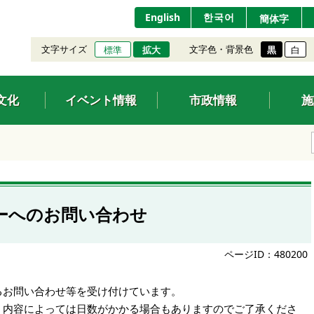
English
한국어
簡体字
文字サイズ
文字色・背景色
標準
拡大
黒
白
文化
イベント情報
市政情報
施
ーへのお問い合わせ
ページID：480200
るお問い合わせ等を受け付けています。
、内容によっては日数がかかる場合もありますのでご了承くださ