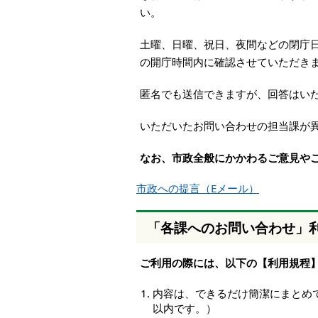
本
い。
文
へ
土曜、日曜、祝日、夜間などの閉庁
移
の開庁時間内に確認させていただき
動
し
匿名でも送信できますが、回答はい
ま
す
いただいたお問い合わせの担当課が
なお、市政全般にかかわるご意見や
市政への提言（Eメール）
「各課へのお問い合わせ」
ご利用の際には、以下の【利用規程
内容は、できるだけ簡潔にまとめて
以内です。）