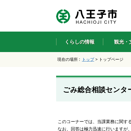
エ
ン
タ
ー
キ
ー
くらしの情報
観光・
で
、
ナ
現在の場所 :
トップ
>
トップページ
ビ
ゲ
ー
シ
ョ
ごみ総合相談センタ
ン
を
ス
キ
ッ
プ
このコーナーでは、当課業務に関す
し
なお、回答は極力迅速に行いますが
て