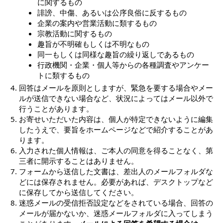
に関するもの
誹謗、中傷、あるいは公序良俗に反するもの
企業の案内や営業活動に類するもの
宗教活動に関するもの
趣旨が不明確もしくは不明なもの
同一もしくは同様な趣旨の繰り返しであるもの
行政機関・企業・個人等からの各種調査やアンケー
トに類するもの
回答はメールを原則としますが、緊急を要する場合やメー
ルが送信できない場合など、状況によってはメール以外で
行うことがあります。
お寄せいただいた内容は、個人が特定できないように編集
したうえで、要旨をホームページなどで紹介することがあ
ります。
入力された個人情報は、ご本人の同意を得ることなく、第
三者に開示することはありません。
フォームから送信した文書は、差出人のメールフォルダな
どには保存されません。必要があれば、デスクトップなど
に保存してから送信してください。
迷惑メールの受信拒否設定などをされている場合、回答の
メールが届かないか、迷惑メールフォルダに入ってしまう