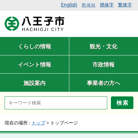
English
簡体字
繁体字
한국어
くらしの情報
観光・文化
イベント情報
市政情報
施設案内
事業者の方へ
検索
現在の場所 :
トップ
>
トップページ