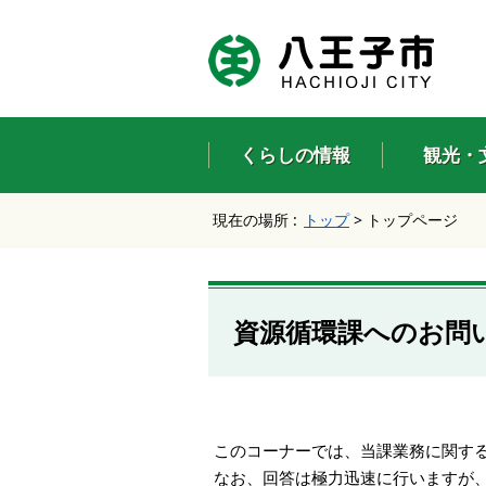
エ
ン
タ
ー
キ
ー
くらしの情報
観光・
で
、
ナ
現在の場所 :
トップ
>
トップページ
ビ
ゲ
ー
シ
ョ
資源循環課へのお問
ン
を
ス
キ
ッ
プ
このコーナーでは、当課業務に関す
し
なお、回答は極力迅速に行いますが
て