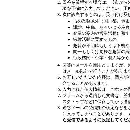
回答を希望する場合は、【市から
項を正確に入力してください。正
次に該当するものは、受け付け及
市の業務以外（国、都、他市
誹謗、中傷、あるいは公序良
企業の案内や営業活動に類す
宗教活動に関するもの
趣旨が不明確もしくは不明な
同一もしくは同様な趣旨の繰
行政機関・企業・個人等から
回答はメールを原則としますが、
はメール以外で行うことがありま
お寄せいただいた内容は、個人が
介することがあります。
入力された個人情報は、ご本人の
フォームから送信した文書は、差
スクトップなどに保存してから送
迷惑メールの受信拒否設定などを
に入ってしまうことがあります。
ら受信できるように設定してくだ