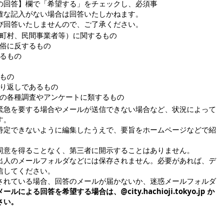
の回答】欄で「希望する」をチェックし、必須事
確な記入がない場合は回答いたしかねます。
び回答いたしませんので、ご了承ください。
町村、民間事業者等）に関するもの
俗に反するもの
るもの
もの
り返しであるもの
の各種調査やアンケートに類するもの
緊急を要する場合やメールが送信できない場合など、状況によって
す。
特定できないように編集したうえで、要旨をホームページなどで紹
同意を得ることなく、第三者に開示することはありません。
出人のメールフォルダなどには保存されません。必要があれば、デ
信してください。
されている場合、回答のメールが届かないか、迷惑メールフォルダ
メールによる回答を希望する場合は、@city.hachioji.tokyo.jp か
さい。