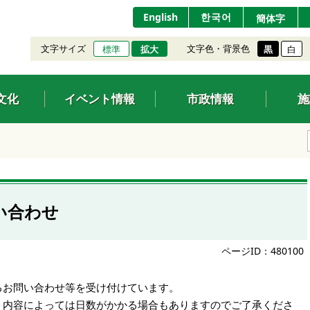
English
한국어
簡体字
文字サイズ
文字色・背景色
標準
拡大
黒
白
文化
イベント情報
市政情報
施
い合わせ
ページID：480100
るお問い合わせ等を受け付けています。
、内容によっては日数がかかる場合もありますのでご了承くださ