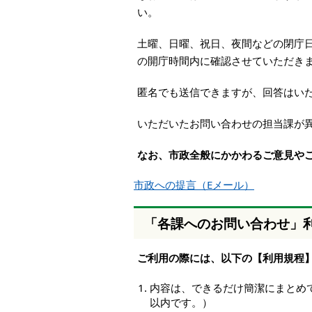
本
い。
文
へ
土曜、日曜、祝日、夜間などの閉庁
移
の開庁時間内に確認させていただき
動
し
匿名でも送信できますが、回答はい
ま
す
いただいたお問い合わせの担当課が
なお、市政全般にかかわるご意見や
市政への提言（Eメール）
「各課へのお問い合わせ」
ご利用の際には、以下の【利用規程
内容は、できるだけ簡潔にまとめて
以内です。）