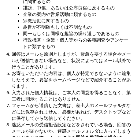
に関するもの
誹謗、中傷、あるいは公序良俗に反するもの
企業の案内や営業活動に類するもの
宗教活動に関するもの
趣旨が不明確もしくは不明なもの
同一もしくは同様な趣旨の繰り返しであるもの
行政機関・企業・個人等からの各種調査やアンケー
トに類するもの
回答はメールを原則としますが、緊急を要する場合やメー
ルが送信できない場合など、状況によってはメール以外で
行うことがあります。
お寄せいただいた内容は、個人が特定できないように編集
したうえで、要旨をホームページなどで紹介することがあ
ります。
入力された個人情報は、ご本人の同意を得ることなく、第
三者に開示することはありません。
フォームから送信した文書は、差出人のメールフォルダな
どには保存されません。必要があれば、デスクトップなど
に保存してから送信してください。
迷惑メールの受信拒否設定などをされている場合、回答の
メールが届かないか、迷惑メールフォルダに入ってしまう