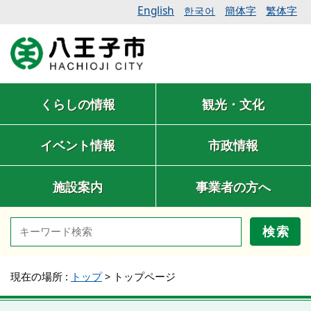
English
簡体字
繁体字
한국어
くらしの情報
観光・文化
イベント情報
市政情報
施設案内
事業者の方へ
検索
現在の場所 :
トップ
>
トップページ