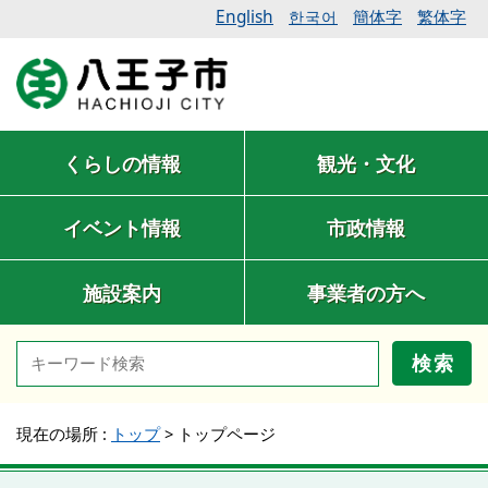
English
簡体字
繁体字
한국어
くらしの情報
観光・文化
イベント情報
市政情報
施設案内
事業者の方へ
検索
現在の場所 :
トップ
>
トップページ