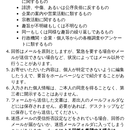
に関するもの
誹謗、中傷、あるいは公序良俗に反するもの
企業の案内や営業活動に類するもの
宗教活動に関するもの
趣旨が不明確もしくは不明なもの
同一もしくは同様な趣旨の繰り返しであるもの
行政機関・企業・個人等からの各種調査やアンケー
トに類するもの
回答はメールを原則としますが、緊急を要する場合やメー
ルが送信できない場合など、状況によってはメール以外で
行うことがあります。
お寄せいただいた内容は、個人が特定できないように編集
したうえで、要旨をホームページなどで紹介することがあ
ります。
入力された個人情報は、ご本人の同意を得ることなく、第
三者に開示することはありません。
フォームから送信した文書は、差出人のメールフォルダな
どには保存されません。必要があれば、デスクトップなど
に保存してから送信してください。
迷惑メールの受信拒否設定などをされている場合、回答の
メールが届かないか、迷惑メールフォルダに入ってしまう