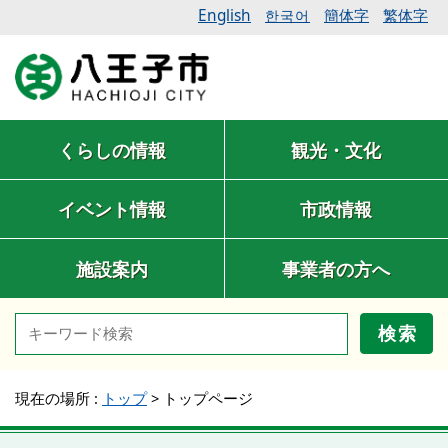
English
簡体字
繁体字
한국어
くらしの情報
観光・文化
イベント情報
市政情報
施設案内
事業者の方へ
検索
現在の場所 :
トップ
>
トップページ