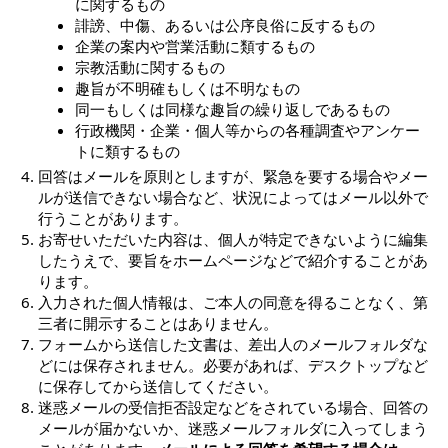
に関するもの
誹謗、中傷、あるいは公序良俗に反するもの
企業の案内や営業活動に類するもの
宗教活動に関するもの
趣旨が不明確もしくは不明なもの
同一もしくは同様な趣旨の繰り返しであるもの
行政機関・企業・個人等からの各種調査やアンケー
トに類するもの
回答はメールを原則としますが、緊急を要する場合やメー
ルが送信できない場合など、状況によってはメール以外で
行うことがあります。
お寄せいただいた内容は、個人が特定できないように編集
したうえで、要旨をホームページなどで紹介することがあ
ります。
入力された個人情報は、ご本人の同意を得ることなく、第
三者に開示することはありません。
フォームから送信した文書は、差出人のメールフォルダな
どには保存されません。必要があれば、デスクトップなど
に保存してから送信してください。
迷惑メールの受信拒否設定などをされている場合、回答の
メールが届かないか、迷惑メールフォルダに入ってしまう