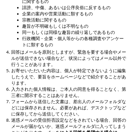
に関するもの
誹謗、中傷、あるいは公序良俗に反するもの
企業の案内や営業活動に類するもの
宗教活動に関するもの
趣旨が不明確もしくは不明なもの
同一もしくは同様な趣旨の繰り返しであるもの
行政機関・企業・個人等からの各種調査やアンケー
トに類するもの
回答はメールを原則としますが、緊急を要する場合やメー
ルが送信できない場合など、状況によってはメール以外で
行うことがあります。
お寄せいただいた内容は、個人が特定できないように編集
したうえで、要旨をホームページなどで紹介することがあ
ります。
入力された個人情報は、ご本人の同意を得ることなく、第
三者に開示することはありません。
フォームから送信した文書は、差出人のメールフォルダな
どには保存されません。必要があれば、デスクトップなど
に保存してから送信してください。
迷惑メールの受信拒否設定などをされている場合、回答の
メールが届かないか、迷惑メールフォルダに入ってしまう