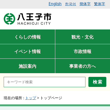
English
簡体字
繁体字
한국어
くらしの情報
観光・文化
イベント情報
市政情報
施設案内
事業者の方へ
検索
現在の場所 :
トップ
>
トップページ