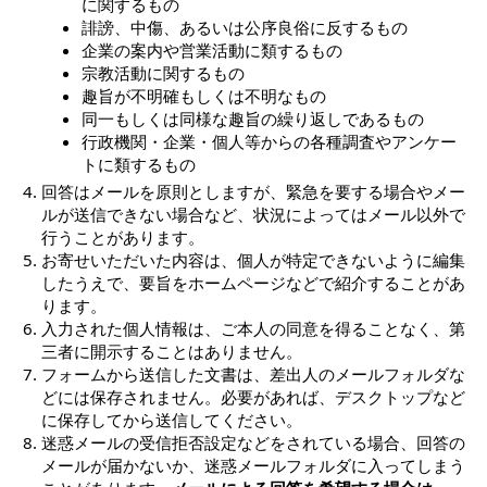
に関するもの
誹謗、中傷、あるいは公序良俗に反するもの
企業の案内や営業活動に類するもの
宗教活動に関するもの
趣旨が不明確もしくは不明なもの
同一もしくは同様な趣旨の繰り返しであるもの
行政機関・企業・個人等からの各種調査やアンケー
トに類するもの
回答はメールを原則としますが、緊急を要する場合やメー
ルが送信できない場合など、状況によってはメール以外で
行うことがあります。
お寄せいただいた内容は、個人が特定できないように編集
したうえで、要旨をホームページなどで紹介することがあ
ります。
入力された個人情報は、ご本人の同意を得ることなく、第
三者に開示することはありません。
フォームから送信した文書は、差出人のメールフォルダな
どには保存されません。必要があれば、デスクトップなど
に保存してから送信してください。
迷惑メールの受信拒否設定などをされている場合、回答の
メールが届かないか、迷惑メールフォルダに入ってしまう