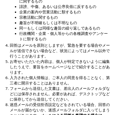
に関するもの
誹謗、中傷、あるいは公序良俗に反するもの
企業の案内や営業活動に類するもの
宗教活動に関するもの
趣旨が不明確もしくは不明なもの
同一もしくは同様な趣旨の繰り返しであるもの
行政機関・企業・個人等からの各種調査やアンケー
トに類するもの
回答はメールを原則としますが、緊急を要する場合やメー
ルが送信できない場合など、状況によってはメール以外で
行うことがあります。
お寄せいただいた内容は、個人が特定できないように編集
したうえで、要旨をホームページなどで紹介することがあ
ります。
入力された個人情報は、ご本人の同意を得ることなく、第
三者に開示することはありません。
フォームから送信した文書は、差出人のメールフォルダな
どには保存されません。必要があれば、デスクトップなど
に保存してから送信してください。
迷惑メールの受信拒否設定などをされている場合、回答の
メールが届かないか、迷惑メールフォルダに入ってしまう