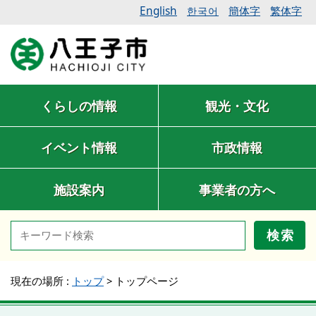
English
簡体字
繁体字
한국어
くらしの情報
観光・文化
イベント情報
市政情報
施設案内
事業者の方へ
検索
現在の場所 :
トップ
>
トップページ