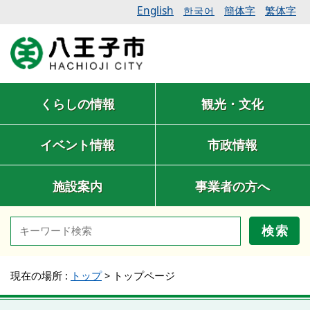
English
簡体字
繁体字
한국어
くらしの情報
観光・文化
イベント情報
市政情報
施設案内
事業者の方へ
検索
現在の場所 :
トップ
>
トップページ