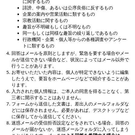
に関するもの
誹謗、中傷、あるいは公序良俗に反するもの
企業の案内や営業活動に類するもの
宗教活動に関するもの
趣旨が不明確もしくは不明なもの
同一もしくは同様な趣旨の繰り返しであるもの
行政機関・企業・個人等からの各種調査やアンケー
トに類するもの
回答はメールを原則としますが、緊急を要する場合やメー
ルが送信できない場合など、状況によってはメール以外で
行うことがあります。
お寄せいただいた内容は、個人が特定できないように編集
したうえで、要旨をホームページなどで紹介することがあ
ります。
入力された個人情報は、ご本人の同意を得ることなく、第
三者に開示することはありません。
フォームから送信した文書は、差出人のメールフォルダな
どには保存されません。必要があれば、デスクトップなど
に保存してから送信してください。
迷惑メールの受信拒否設定などをされている場合、回答の
メールが届かないか、迷惑メールフォルダに入ってしまう