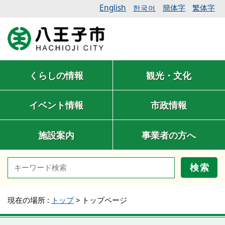
English
簡体字
繁体字
한국어
くらしの情報
観光・文化
イベント情報
市政情報
施設案内
事業者の方へ
検索
現在の場所 :
トップ
>
トップページ