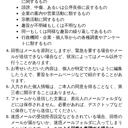
に関するもの
誹謗、中傷、あるいは公序良俗に反するもの
企業の案内や営業活動に類するもの
宗教活動に関するもの
趣旨が不明確もしくは不明なもの
同一もしくは同様な趣旨の繰り返しであるもの
行政機関・企業・個人等からの各種調査やアンケー
トに類するもの
回答はメールを原則としますが、緊急を要する場合やメー
ルが送信できない場合など、状況によってはメール以外で
行うことがあります。
お寄せいただいた内容は、個人が特定できないように編集
したうえで、要旨をホームページなどで紹介することがあ
ります。
入力された個人情報は、ご本人の同意を得ることなく、第
三者に開示することはありません。
フォームから送信した文書は、差出人のメールフォルダな
どには保存されません。必要があれば、デスクトップなど
に保存してから送信してください。
迷惑メールの受信拒否設定などをされている場合、回答の
メールが届かないか、迷惑メールフォルダに入ってしまう