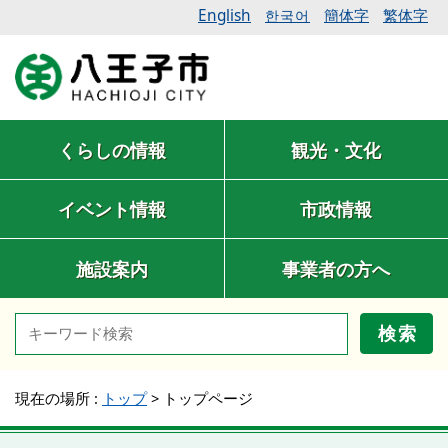
English
簡体字
繁体字
한국어
くらしの情報
観光・文化
イベント情報
市政情報
施設案内
事業者の方へ
検索
現在の場所 :
トップ
>
トップページ