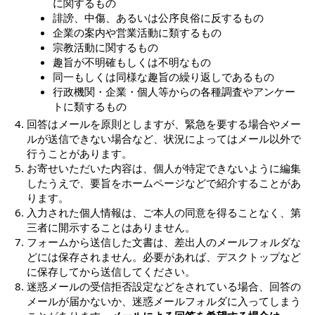
に関するもの
誹謗、中傷、あるいは公序良俗に反するもの
企業の案内や営業活動に類するもの
宗教活動に関するもの
趣旨が不明確もしくは不明なもの
同一もしくは同様な趣旨の繰り返しであるもの
行政機関・企業・個人等からの各種調査やアンケー
トに類するもの
回答はメールを原則としますが、緊急を要する場合やメー
ルが送信できない場合など、状況によってはメール以外で
行うことがあります。
お寄せいただいた内容は、個人が特定できないように編集
したうえで、要旨をホームページなどで紹介することがあ
ります。
入力された個人情報は、ご本人の同意を得ることなく、第
三者に開示することはありません。
フォームから送信した文書は、差出人のメールフォルダな
どには保存されません。必要があれば、デスクトップなど
に保存してから送信してください。
迷惑メールの受信拒否設定などをされている場合、回答の
メールが届かないか、迷惑メールフォルダに入ってしまう