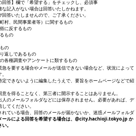
の回答】欄で「希望する」をチェックし、必須事
確な記入がない場合は回答いたしかねます。
び回答いたしませんので、ご了承ください。
町村、民間事業者等）に関するもの
俗に反するもの
るもの
もの
り返しであるもの
の各種調査やアンケートに類するもの
緊急を要する場合やメールが送信できない場合など、状況によって
す。
特定できないように編集したうえで、要旨をホームページなどで紹
同意を得ることなく、第三者に開示することはありません。
出人のメールフォルダなどには保存されません。必要があれば、デ
信してください。
されている場合、回答のメールが届かないか、迷惑メールフォルダ
メールによる回答を希望する場合は、@city.hachioji.tokyo.jp か
さい。