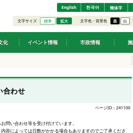
English
한국어
簡体字
文字サイズ
文字色・背景色
標準
拡大
黒
白
文化
イベント情報
市政情報
施
い合わせ
ページID：241100
るお問い合わせ等を受け付けています。
、内容によっては日数がかかる場合もありますのでご了承くださ