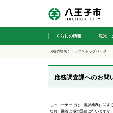
エ
ン
タ
ー
キ
ー
くらしの情報
観光・
で
、
ナ
現在の場所 :
トップ
>
トップページ
ビ
ゲ
ー
シ
ョ
庶務調査課へのお問
ン
を
ス
キ
ッ
プ
このコーナーでは、当課業務に関す
し
なお、回答は極力迅速に行いますが
て