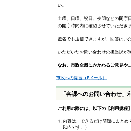
本
い。
文
へ
土曜、日曜、祝日、夜間などの閉庁
移
の開庁時間内に確認させていただき
動
し
匿名でも送信できますが、回答はい
ま
す
いただいたお問い合わせの担当課が
なお、市政全般にかかわるご意見や
市政への提言（Eメール）
「各課へのお問い合わせ」
ご利用の際には、以下の【利用規程
内容は、できるだけ簡潔にまとめて
以内です。）