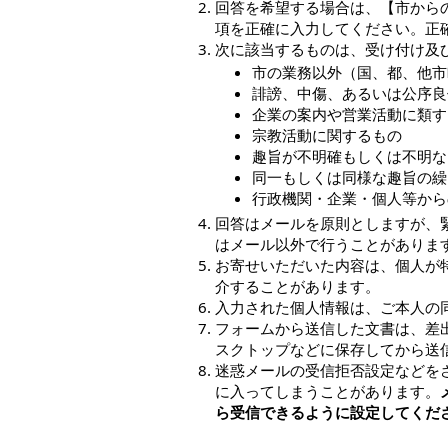
回答を希望する場合は、【市から
項を正確に入力してください。正
次に該当するものは、受け付け及
市の業務以外（国、都、他市
誹謗、中傷、あるいは公序良
企業の案内や営業活動に類す
宗教活動に関するもの
趣旨が不明確もしくは不明な
同一もしくは同様な趣旨の繰
行政機関・企業・個人等から
回答はメールを原則としますが、
はメール以外で行うことがありま
お寄せいただいた内容は、個人が
介することがあります。
入力された個人情報は、ご本人の
フォームから送信した文書は、差
スクトップなどに保存してから送
迷惑メールの受信拒否設定などを
に入ってしまうことがあります。
ら受信できるように設定してくだ