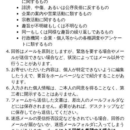
に関するもの
誹謗、中傷、あるいは公序良俗に反するもの
企業の案内や営業活動に類するもの
宗教活動に関するもの
趣旨が不明確もしくは不明なもの
同一もしくは同様な趣旨の繰り返しであるもの
行政機関・企業・個人等からの各種調査やアンケー
トに類するもの
回答はメールを原則としますが、緊急を要する場合やメー
ルが送信できない場合など、状況によってはメール以外で
行うことがあります。
お寄せいただいた内容は、個人が特定できないように編集
したうえで、要旨をホームページなどで紹介することがあ
ります。
入力された個人情報は、ご本人の同意を得ることなく、第
三者に開示することはありません。
フォームから送信した文書は、差出人のメールフォルダな
どには保存されません。必要があれば、デスクトップなど
に保存してから送信してください。
迷惑メールの受信拒否設定などをされている場合、回答の
メールが届かないか、迷惑メールフォルダに入ってしまう