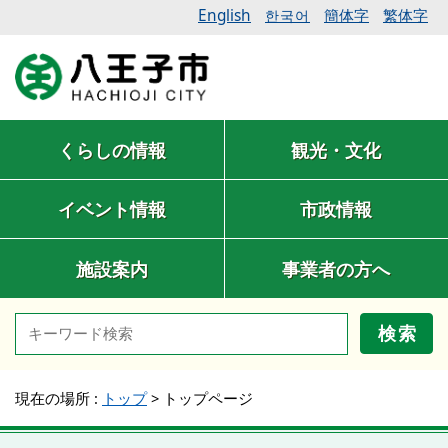
English
簡体字
繁体字
한국어
くらしの情報
観光・文化
イベント情報
市政情報
施設案内
事業者の方へ
検索
現在の場所 :
トップ
>
トップページ