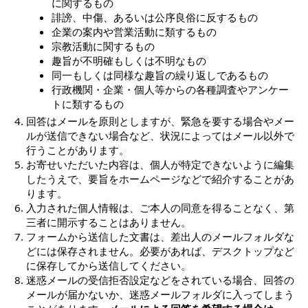
に関するもの
誹謗、中傷、あるいは公序良俗に反するもの
企業の案内や営業活動に類するもの
宗教活動に関するもの
趣旨が不明確もしくは不明なもの
同一もしくは同様な趣旨の繰り返しであるもの
行政機関・企業・個人等からの各種調査やアンケー
トに類するもの
回答はメールを原則としますが、緊急を要する場合やメー
ルが送信できない場合など、状況によってはメール以外で
行うことがあります。
お寄せいただいた内容は、個人が特定できないように編集
したうえで、要旨をホームページなどで紹介することがあ
ります。
入力された個人情報は、ご本人の同意を得ることなく、第
三者に開示することはありません。
フォームから送信した文書は、差出人のメールフォルダな
どには保存されません。必要があれば、デスクトップなど
に保存してから送信してください。
迷惑メールの受信拒否設定などをされている場合、回答の
メールが届かないか、迷惑メールフォルダに入ってしまう