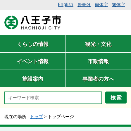
English
簡体字
繁体字
한국어
くらしの情報
観光・文化
イベント情報
市政情報
施設案内
事業者の方へ
検索
現在の場所 :
トップ
>
トップページ