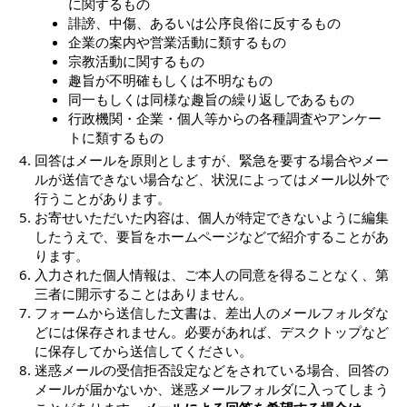
に関するもの
誹謗、中傷、あるいは公序良俗に反するもの
企業の案内や営業活動に類するもの
宗教活動に関するもの
趣旨が不明確もしくは不明なもの
同一もしくは同様な趣旨の繰り返しであるもの
行政機関・企業・個人等からの各種調査やアンケー
トに類するもの
回答はメールを原則としますが、緊急を要する場合やメー
ルが送信できない場合など、状況によってはメール以外で
行うことがあります。
お寄せいただいた内容は、個人が特定できないように編集
したうえで、要旨をホームページなどで紹介することがあ
ります。
入力された個人情報は、ご本人の同意を得ることなく、第
三者に開示することはありません。
フォームから送信した文書は、差出人のメールフォルダな
どには保存されません。必要があれば、デスクトップなど
に保存してから送信してください。
迷惑メールの受信拒否設定などをされている場合、回答の
メールが届かないか、迷惑メールフォルダに入ってしまう