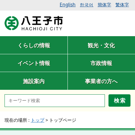
English
簡体字
繁体字
한국어
くらしの情報
観光・文化
イベント情報
市政情報
施設案内
事業者の方へ
検索
現在の場所 :
トップ
>
トップページ