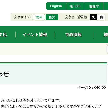
English
한국어
簡体字
文字サイズ
文字色・背景色
標準
拡大
黒
白
文化
イベント情報
市政情報
施
わせ
ページID：060100
るお問い合わせ等を受け付けています。
、内容によっては日数がかかる場合もありますのでご了承くださ