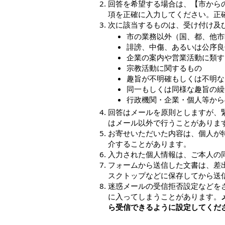
回答を希望する場合は、【市から
項を正確に入力してください。正
次に該当するものは、受け付け及
市の業務以外（国、都、他市
誹謗、中傷、あるいは公序良
企業の案内や営業活動に類す
宗教活動に関するもの
趣旨が不明確もしくは不明な
同一もしくは同様な趣旨の繰
行政機関・企業・個人等から
回答はメールを原則としますが、
はメール以外で行うことがありま
お寄せいただいた内容は、個人が
介することがあります。
入力された個人情報は、ご本人の
フォームから送信した文書は、差
スクトップなどに保存してから送
迷惑メールの受信拒否設定などを
に入ってしまうことがあります。
ら受信できるように設定してくだ