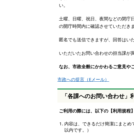
本
い。
文
へ
土曜、日曜、祝日、夜間などの閉庁
移
の開庁時間内に確認させていただき
動
し
匿名でも送信できますが、回答はい
ま
す
いただいたお問い合わせの担当課が
なお、市政全般にかかわるご意見や
市政への提言（Eメール）
「各課へのお問い合わせ」
ご利用の際には、以下の【利用規程
内容は、できるだけ簡潔にまとめて
以内です。）