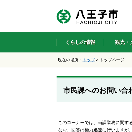
エ
ン
タ
ー
キ
ー
くらしの情報
観光・
で
、
ナ
現在の場所 :
トップ
>
トップページ
ビ
ゲ
ー
シ
ョ
市民課へのお問い合
ン
を
ス
キ
ッ
プ
このコーナーでは、当課業務に関す
し
なお、回答は極力迅速に行いますが
て