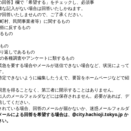
の回答】欄で「希望する」をチェックし、必須事
確な記入がない場合は回答いたしかねます。
び回答いたしませんので、ご了承ください。
町村、民間事業者等）に関するもの
俗に反するもの
るもの
もの
り返しであるもの
の各種調査やアンケートに類するもの
緊急を要する場合やメールが送信できない場合など、状況によって
す。
特定できないように編集したうえで、要旨をホームページなどで紹
同意を得ることなく、第三者に開示することはありません。
出人のメールフォルダなどには保存されません。必要があれば、デ
信してください。
されている場合、回答のメールが届かないか、迷惑メールフォルダ
メールによる回答を希望する場合は、@city.hachioji.tokyo.jp か
さい。